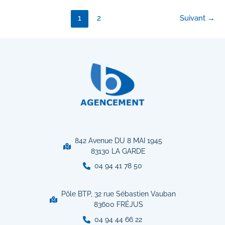
Garde
:
1
2
Suivant
→
Expertise
&
Pose
sur
Mesure
842 Avenue DU 8 MAI 1945
83130 LA GARDE
04 94 41 78 50
Pôle BTP, 32 rue Sébastien Vauban
83600 FRÉJUS
04 94 44 66 22