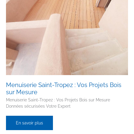
Menuiserie Saint-Tropez : Vos Projets Bois
sur Mesure
Menuiserie Saint-Tropez : Vos Projets Bois sur Mesure
Données sécurisées Votre Expert
Menuiserie
En savoir plus
Saint-
Tropez