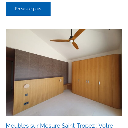
Terrasse
En savoir plus
en
Bois
Saint-
Tropez
:
Conception
et
Pose
Sur
Mesure
Meubles sur Mesure Saint-Tropez : Votre