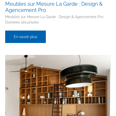
Meubles sur Mesure La Garde : Design &
Agencement Pro
Meubles sur Mesure La Garde : Design & Agencement Pro
Données sécurisées
Meubles
En savoir plus
sur
Mesure
La
Garde
:
Design
&
Agencement
Pro