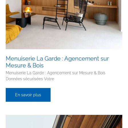
Menuiserie La Garde : Agencement sur
Mesure & Bois
Menuiserie La Garde : Agencement sur Mesure & Bois
Données sécurisées Votre
Menuiserie
En savoir plus
La
Garde
:
Agencement
sur
Mesure
&
Bois