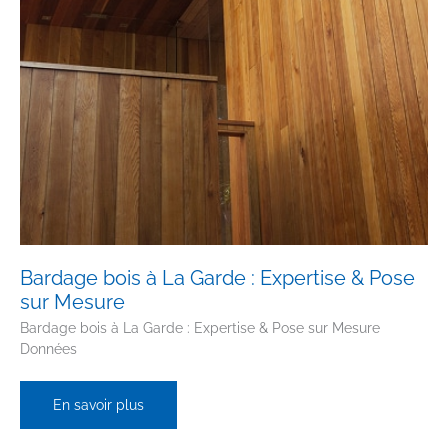
Bardage bois à La Garde : Expertise & Pose
sur Mesure
Bardage bois à La Garde : Expertise & Pose sur Mesure
Données
Bardage
En savoir plus
bois
à
La