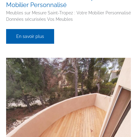
Mobilier Personnalisé
Meubles sur Mesure Saint-Tropez : Votre Mobilier Personnalisé
Données sécurisées Vos Meubles
Meubles
En savoir plus
sur
Mesure
Saint-
Tropez
:
Votre
Mobilier
Personnalisé