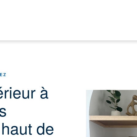
EZ
rieur à
s
 haut de